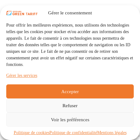
Gérer le consentement
Pour offrir les meilleures expériences, nous utilisons des technologies
telles que les cookies pour stocker et/ou accéder aux informations des
appareils. Le fait de consentir à ces technologies nous permettra de
traiter des données telles que le comportement de navigation ou les ID
uniques sur ce site. Le fait de ne pas consentir ou de retirer son
consentement peut avoir un effet négatif sur certaines caractéristiques et
fonctions.
Gérer les services
Accepter
Refuser
Accueil
Auto Consommation Collective
Voir les préférences
Communautés
À propos
Contact
Mentions légales
Politique de confidentialité
Politique de cookies (UE)
Politique de cookies
Politique de confidentialité
Mentions légales
Copyright © 2026 - IRISOLARIS. Tous droits réservés.