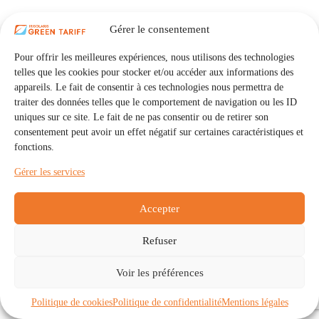
Gérer le consentement
Pour offrir les meilleures expériences, nous utilisons des technologies
telles que les cookies pour stocker et/ou accéder aux informations des
appareils. Le fait de consentir à ces technologies nous permettra de
traiter des données telles que le comportement de navigation ou les ID
uniques sur ce site. Le fait de ne pas consentir ou de retirer son
consentement peut avoir un effet négatif sur certaines caractéristiques et
fonctions.
Gérer les services
Accepter
Refuser
Accueil
Auto Consommation Collective
Voir les préférences
Communautés
À propos
Contact
Mentions légales
Politique de confidentialité
Politique de cookies (UE)
Politique de cookies
Politique de confidentialité
Mentions légales
Copyright © 2026 - IRISOLARIS. Tous droits réservés.