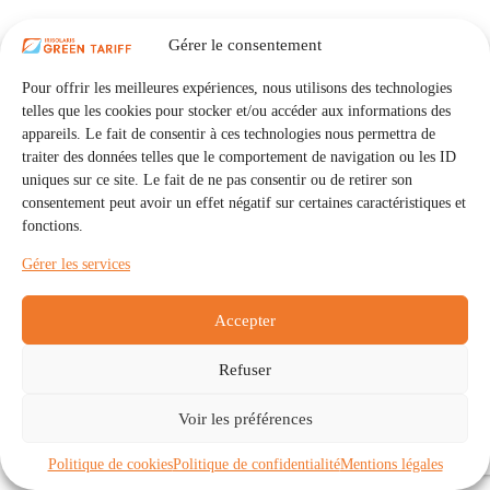
Gérer le consentement
Pour offrir les meilleures expériences, nous utilisons des technologies
telles que les cookies pour stocker et/ou accéder aux informations des
appareils. Le fait de consentir à ces technologies nous permettra de
traiter des données telles que le comportement de navigation ou les ID
uniques sur ce site. Le fait de ne pas consentir ou de retirer son
consentement peut avoir un effet négatif sur certaines caractéristiques et
fonctions.
Gérer les services
Accepter
Refuser
Accueil
Auto Consommation Collective
Voir les préférences
Communautés
À propos
Contact
Mentions légales
Politique de confidentialité
Politique de cookies (UE)
Politique de cookies
Politique de confidentialité
Mentions légales
Copyright © 2026 - IRISOLARIS. Tous droits réservés.