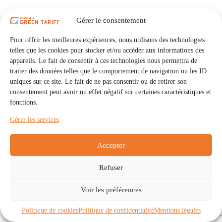
Gérer le consentement
Pour offrir les meilleures expériences, nous utilisons des technologies
telles que les cookies pour stocker et/ou accéder aux informations des
appareils. Le fait de consentir à ces technologies nous permettra de
traiter des données telles que le comportement de navigation ou les ID
uniques sur ce site. Le fait de ne pas consentir ou de retirer son
consentement peut avoir un effet négatif sur certaines caractéristiques et
fonctions.
Gérer les services
Accepter
Refuser
Accueil
Auto Consommation Collective
Voir les préférences
Communautés
À propos
Contact
Mentions légales
Politique de confidentialité
Politique de cookies (UE)
Politique de cookies
Politique de confidentialité
Mentions légales
Copyright © 2026 - IRISOLARIS. Tous droits réservés.