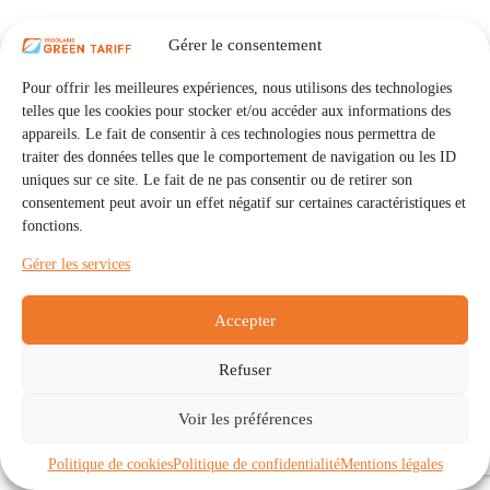
Gérer le consentement
Pour offrir les meilleures expériences, nous utilisons des technologies
telles que les cookies pour stocker et/ou accéder aux informations des
appareils. Le fait de consentir à ces technologies nous permettra de
traiter des données telles que le comportement de navigation ou les ID
uniques sur ce site. Le fait de ne pas consentir ou de retirer son
consentement peut avoir un effet négatif sur certaines caractéristiques et
fonctions.
Gérer les services
Accepter
Refuser
Accueil
Auto Consommation Collective
Voir les préférences
Communautés
À propos
Contact
Mentions légales
Politique de confidentialité
Politique de cookies (UE)
Politique de cookies
Politique de confidentialité
Mentions légales
Copyright © 2026 - IRISOLARIS. Tous droits réservés.