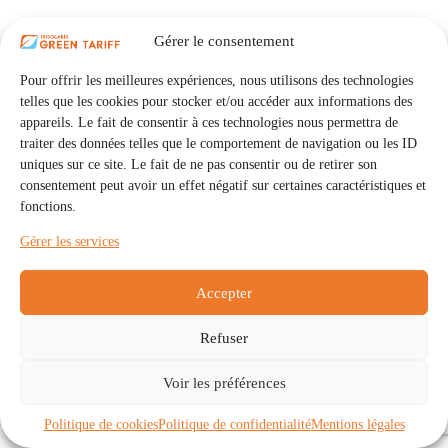
Gérer le consentement
Pour offrir les meilleures expériences, nous utilisons des technologies
telles que les cookies pour stocker et/ou accéder aux informations des
appareils. Le fait de consentir à ces technologies nous permettra de
traiter des données telles que le comportement de navigation ou les ID
uniques sur ce site. Le fait de ne pas consentir ou de retirer son
consentement peut avoir un effet négatif sur certaines caractéristiques et
fonctions.
Gérer les services
Accepter
Refuser
Accueil
Auto Consommation Collective
Voir les préférences
Communautés
À propos
Contact
Mentions légales
Politique de confidentialité
Politique de cookies (UE)
Politique de cookies
Politique de confidentialité
Mentions légales
Copyright © 2026 - IRISOLARIS. Tous droits réservés.