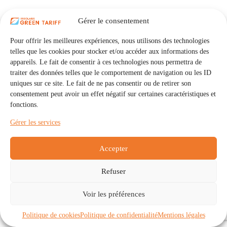
Gérer le consentement
Pour offrir les meilleures expériences, nous utilisons des technologies
telles que les cookies pour stocker et/ou accéder aux informations des
appareils. Le fait de consentir à ces technologies nous permettra de
traiter des données telles que le comportement de navigation ou les ID
uniques sur ce site. Le fait de ne pas consentir ou de retirer son
consentement peut avoir un effet négatif sur certaines caractéristiques et
fonctions.
Gérer les services
Accepter
Refuser
Accueil
Auto Consommation Collective
Voir les préférences
Communautés
À propos
Contact
Mentions légales
Politique de confidentialité
Politique de cookies (UE)
Politique de cookies
Politique de confidentialité
Mentions légales
Copyright © 2026 - IRISOLARIS. Tous droits réservés.