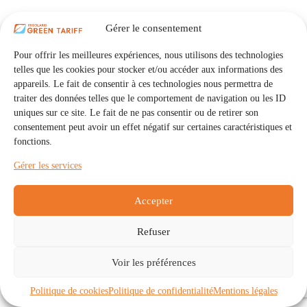
Gérer le consentement
Pour offrir les meilleures expériences, nous utilisons des technologies
telles que les cookies pour stocker et/ou accéder aux informations des
appareils. Le fait de consentir à ces technologies nous permettra de
traiter des données telles que le comportement de navigation ou les ID
uniques sur ce site. Le fait de ne pas consentir ou de retirer son
consentement peut avoir un effet négatif sur certaines caractéristiques et
fonctions.
Gérer les services
Accepter
Refuser
Accueil
Auto Consommation Collective
Voir les préférences
Communautés
À propos
Contact
Mentions légales
Politique de confidentialité
Politique de cookies (UE)
Politique de cookies
Politique de confidentialité
Mentions légales
Copyright © 2026 - IRISOLARIS. Tous droits réservés.