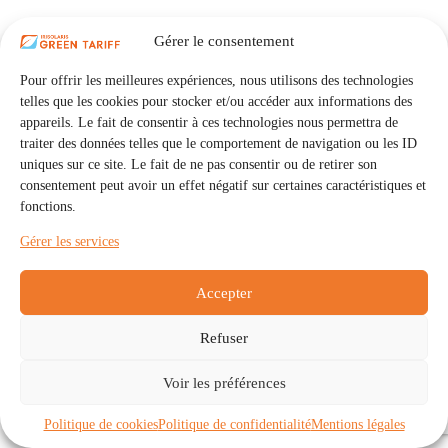
Gérer le consentement
Pour offrir les meilleures expériences, nous utilisons des technologies
telles que les cookies pour stocker et/ou accéder aux informations des
appareils. Le fait de consentir à ces technologies nous permettra de
traiter des données telles que le comportement de navigation ou les ID
uniques sur ce site. Le fait de ne pas consentir ou de retirer son
consentement peut avoir un effet négatif sur certaines caractéristiques et
fonctions.
Gérer les services
Accepter
Refuser
Accueil
Auto Consommation Collective
Voir les préférences
Communautés
À propos
Contact
Mentions légales
Politique de confidentialité
Politique de cookies (UE)
Politique de cookies
Politique de confidentialité
Mentions légales
Copyright © 2026 - IRISOLARIS. Tous droits réservés.