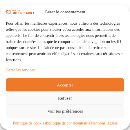
Gérer le consentement
Pour offrir les meilleures expériences, nous utilisons des technologies
telles que les cookies pour stocker et/ou accéder aux informations des
appareils. Le fait de consentir à ces technologies nous permettra de
traiter des données telles que le comportement de navigation ou les ID
uniques sur ce site. Le fait de ne pas consentir ou de retirer son
consentement peut avoir un effet négatif sur certaines caractéristiques et
fonctions.
Gérer les services
Accepter
Refuser
Accueil
Auto Consommation Collective
Voir les préférences
Communautés
À propos
Contact
Mentions légales
Politique de confidentialité
Politique de cookies (UE)
Politique de cookies
Politique de confidentialité
Mentions légales
Copyright © 2026 - IRISOLARIS. Tous droits réservés.