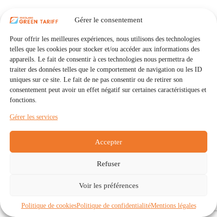
Gérer le consentement
Pour offrir les meilleures expériences, nous utilisons des technologies
telles que les cookies pour stocker et/ou accéder aux informations des
appareils. Le fait de consentir à ces technologies nous permettra de
traiter des données telles que le comportement de navigation ou les ID
uniques sur ce site. Le fait de ne pas consentir ou de retirer son
consentement peut avoir un effet négatif sur certaines caractéristiques et
fonctions.
Gérer les services
Accepter
Refuser
Accueil
Auto Consommation Collective
Voir les préférences
Communautés
À propos
Contact
Mentions légales
Politique de confidentialité
Politique de cookies (UE)
Politique de cookies
Politique de confidentialité
Mentions légales
Copyright © 2026 - IRISOLARIS. Tous droits réservés.