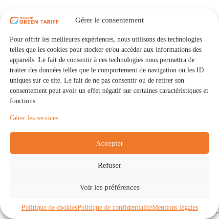
Gérer le consentement
Pour offrir les meilleures expériences, nous utilisons des technologies
telles que les cookies pour stocker et/ou accéder aux informations des
appareils. Le fait de consentir à ces technologies nous permettra de
traiter des données telles que le comportement de navigation ou les ID
uniques sur ce site. Le fait de ne pas consentir ou de retirer son
consentement peut avoir un effet négatif sur certaines caractéristiques et
fonctions.
Gérer les services
Accepter
Refuser
Accueil
Auto Consommation Collective
Voir les préférences
Communautés
À propos
Contact
Mentions légales
Politique de confidentialité
Politique de cookies (UE)
Politique de cookies
Politique de confidentialité
Mentions légales
Copyright © 2026 - IRISOLARIS. Tous droits réservés.