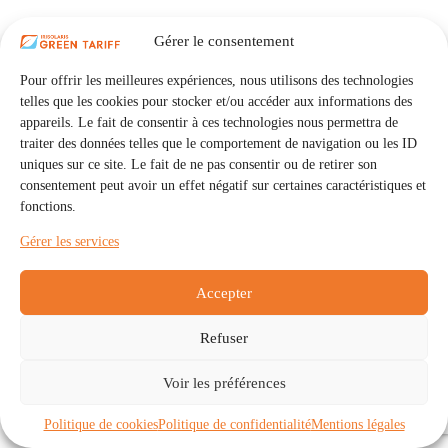
Gérer le consentement
Pour offrir les meilleures expériences, nous utilisons des technologies
telles que les cookies pour stocker et/ou accéder aux informations des
appareils. Le fait de consentir à ces technologies nous permettra de
traiter des données telles que le comportement de navigation ou les ID
uniques sur ce site. Le fait de ne pas consentir ou de retirer son
consentement peut avoir un effet négatif sur certaines caractéristiques et
fonctions.
Gérer les services
Accepter
Refuser
Accueil
Auto Consommation Collective
Voir les préférences
Communautés
À propos
Contact
Mentions légales
Politique de confidentialité
Politique de cookies (UE)
Politique de cookies
Politique de confidentialité
Mentions légales
Copyright © 2026 - IRISOLARIS. Tous droits réservés.