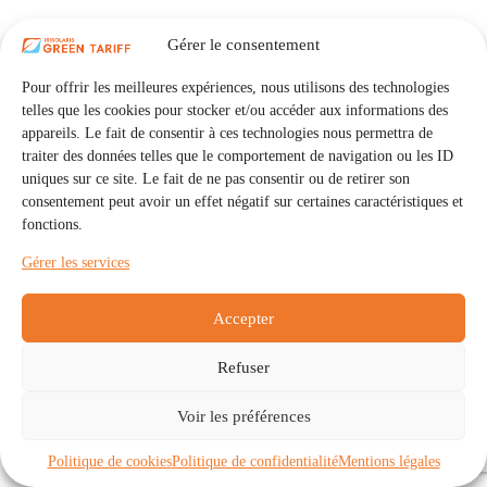
Gérer le consentement
Pour offrir les meilleures expériences, nous utilisons des technologies
telles que les cookies pour stocker et/ou accéder aux informations des
appareils. Le fait de consentir à ces technologies nous permettra de
traiter des données telles que le comportement de navigation ou les ID
uniques sur ce site. Le fait de ne pas consentir ou de retirer son
consentement peut avoir un effet négatif sur certaines caractéristiques et
fonctions.
Gérer les services
Accepter
Refuser
Accueil
Auto Consommation Collective
Voir les préférences
Communautés
À propos
Contact
Mentions légales
Politique de confidentialité
Politique de cookies (UE)
Politique de cookies
Politique de confidentialité
Mentions légales
Copyright © 2026 - IRISOLARIS. Tous droits réservés.