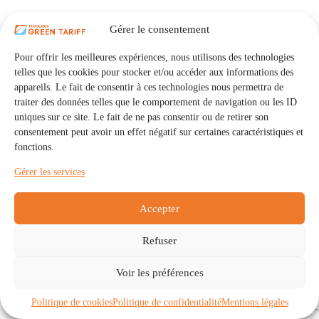
Gérer le consentement
Pour offrir les meilleures expériences, nous utilisons des technologies
telles que les cookies pour stocker et/ou accéder aux informations des
appareils. Le fait de consentir à ces technologies nous permettra de
traiter des données telles que le comportement de navigation ou les ID
uniques sur ce site. Le fait de ne pas consentir ou de retirer son
consentement peut avoir un effet négatif sur certaines caractéristiques et
fonctions.
Gérer les services
Accepter
Refuser
Accueil
Auto Consommation Collective
Voir les préférences
Communautés
À propos
Contact
Mentions légales
Politique de confidentialité
Politique de cookies (UE)
Politique de cookies
Politique de confidentialité
Mentions légales
Copyright © 2026 - IRISOLARIS. Tous droits réservés.