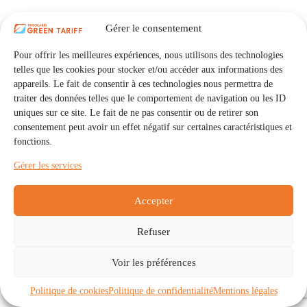
Gérer le consentement
Pour offrir les meilleures expériences, nous utilisons des technologies
telles que les cookies pour stocker et/ou accéder aux informations des
appareils. Le fait de consentir à ces technologies nous permettra de
traiter des données telles que le comportement de navigation ou les ID
uniques sur ce site. Le fait de ne pas consentir ou de retirer son
consentement peut avoir un effet négatif sur certaines caractéristiques et
fonctions.
Gérer les services
Accepter
Refuser
Accueil
Auto Consommation Collective
Voir les préférences
Communautés
À propos
Contact
Mentions légales
Politique de confidentialité
Politique de cookies (UE)
Politique de cookies
Politique de confidentialité
Mentions légales
Copyright © 2026 - IRISOLARIS. Tous droits réservés.