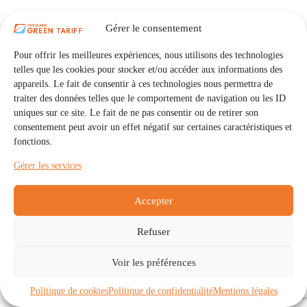
Gérer le consentement
Pour offrir les meilleures expériences, nous utilisons des technologies
telles que les cookies pour stocker et/ou accéder aux informations des
appareils. Le fait de consentir à ces technologies nous permettra de
traiter des données telles que le comportement de navigation ou les ID
uniques sur ce site. Le fait de ne pas consentir ou de retirer son
consentement peut avoir un effet négatif sur certaines caractéristiques et
fonctions.
Gérer les services
Accepter
Refuser
Accueil
Auto Consommation Collective
Voir les préférences
Communautés
À propos
Contact
Mentions légales
Politique de confidentialité
Politique de cookies (UE)
Politique de cookies
Politique de confidentialité
Mentions légales
Copyright © 2026 - IRISOLARIS. Tous droits réservés.