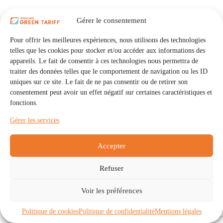
Gérer le consentement
Pour offrir les meilleures expériences, nous utilisons des technologies
telles que les cookies pour stocker et/ou accéder aux informations des
appareils. Le fait de consentir à ces technologies nous permettra de
traiter des données telles que le comportement de navigation ou les ID
uniques sur ce site. Le fait de ne pas consentir ou de retirer son
consentement peut avoir un effet négatif sur certaines caractéristiques et
fonctions.
Gérer les services
Accepter
Refuser
Accueil
Auto Consommation Collective
Voir les préférences
Communautés
À propos
Contact
Mentions légales
Politique de confidentialité
Politique de cookies (UE)
Politique de cookies
Politique de confidentialité
Mentions légales
Copyright © 2026 - IRISOLARIS. Tous droits réservés.