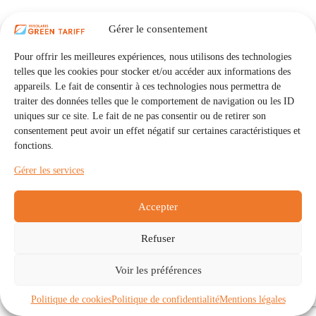
Gérer le consentement
Pour offrir les meilleures expériences, nous utilisons des technologies
telles que les cookies pour stocker et/ou accéder aux informations des
appareils. Le fait de consentir à ces technologies nous permettra de
traiter des données telles que le comportement de navigation ou les ID
uniques sur ce site. Le fait de ne pas consentir ou de retirer son
consentement peut avoir un effet négatif sur certaines caractéristiques et
fonctions.
Gérer les services
Accepter
Refuser
Accueil
Auto Consommation Collective
Voir les préférences
Communautés
À propos
Contact
Mentions légales
Politique de confidentialité
Politique de cookies (UE)
Politique de cookies
Politique de confidentialité
Mentions légales
Copyright © 2026 - IRISOLARIS. Tous droits réservés.