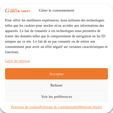
Gérer le consentement
Pour offrir les meilleures expériences, nous utilisons des technologies
telles que les cookies pour stocker et/ou accéder aux informations des
appareils. Le fait de consentir à ces technologies nous permettra de
traiter des données telles que le comportement de navigation ou les ID
uniques sur ce site. Le fait de ne pas consentir ou de retirer son
consentement peut avoir un effet négatif sur certaines caractéristiques et
fonctions.
Gérer les services
Accepter
Refuser
Accueil
Auto Consommation Collective
Voir les préférences
Communautés
À propos
Contact
Mentions légales
Politique de confidentialité
Politique de cookies (UE)
Politique de cookies
Politique de confidentialité
Mentions légales
Copyright © 2026 - IRISOLARIS. Tous droits réservés.