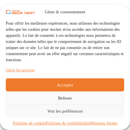
Gérer le consentement
Pour offrir les meilleures expériences, nous utilisons des technologies
telles que les cookies pour stocker et/ou accéder aux informations des
appareils. Le fait de consentir à ces technologies nous permettra de
traiter des données telles que le comportement de navigation ou les ID
uniques sur ce site. Le fait de ne pas consentir ou de retirer son
consentement peut avoir un effet négatif sur certaines caractéristiques et
fonctions.
Gérer les services
Accepter
Refuser
Accueil
Auto Consommation Collective
Voir les préférences
Communautés
À propos
Contact
Mentions légales
Politique de confidentialité
Politique de cookies (UE)
Politique de cookies
Politique de confidentialité
Mentions légales
Copyright © 2026 - IRISOLARIS. Tous droits réservés.