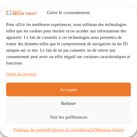
Gérer le consentement
Pour offrir les meilleures expériences, nous utilisons des technologies
telles que les cookies pour stocker et/ou accéder aux informations des
appareils. Le fait de consentir à ces technologies nous permettra de
traiter des données telles que le comportement de navigation ou les ID
uniques sur ce site. Le fait de ne pas consentir ou de retirer son
consentement peut avoir un effet négatif sur certaines caractéristiques et
fonctions.
Gérer les services
Accepter
Refuser
Accueil
Auto Consommation Collective
Voir les préférences
Communautés
À propos
Contact
Mentions légales
Politique de confidentialité
Politique de cookies (UE)
Politique de cookies
Politique de confidentialité
Mentions légales
Copyright © 2026 - IRISOLARIS. Tous droits réservés.