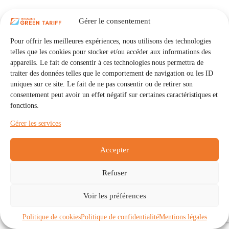
Gérer le consentement
Pour offrir les meilleures expériences, nous utilisons des technologies
telles que les cookies pour stocker et/ou accéder aux informations des
appareils. Le fait de consentir à ces technologies nous permettra de
traiter des données telles que le comportement de navigation ou les ID
uniques sur ce site. Le fait de ne pas consentir ou de retirer son
consentement peut avoir un effet négatif sur certaines caractéristiques et
fonctions.
Gérer les services
Accepter
Refuser
Accueil
Auto Consommation Collective
Voir les préférences
Communautés
À propos
Contact
Mentions légales
Politique de confidentialité
Politique de cookies (UE)
Politique de cookies
Politique de confidentialité
Mentions légales
Copyright © 2026 - IRISOLARIS. Tous droits réservés.