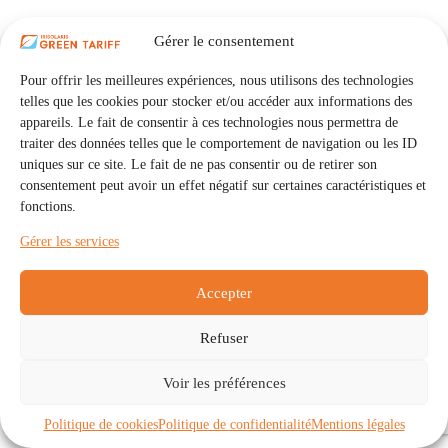
Gérer le consentement
Pour offrir les meilleures expériences, nous utilisons des technologies
telles que les cookies pour stocker et/ou accéder aux informations des
appareils. Le fait de consentir à ces technologies nous permettra de
traiter des données telles que le comportement de navigation ou les ID
uniques sur ce site. Le fait de ne pas consentir ou de retirer son
consentement peut avoir un effet négatif sur certaines caractéristiques et
fonctions.
Gérer les services
Accepter
Refuser
Accueil
Auto Consommation Collective
Voir les préférences
Communautés
À propos
Contact
Mentions légales
Politique de confidentialité
Politique de cookies (UE)
Politique de cookies
Politique de confidentialité
Mentions légales
Copyright © 2026 - IRISOLARIS. Tous droits réservés.