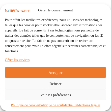
Gérer le consentement
Pour offrir les meilleures expériences, nous utilisons des technologies
telles que les cookies pour stocker et/ou accéder aux informations des
appareils. Le fait de consentir à ces technologies nous permettra de
traiter des données telles que le comportement de navigation ou les ID
uniques sur ce site. Le fait de ne pas consentir ou de retirer son
consentement peut avoir un effet négatif sur certaines caractéristiques et
fonctions.
Gérer les services
Accepter
Refuser
Accueil
Auto Consommation Collective
Voir les préférences
Communautés
À propos
Contact
Mentions légales
Politique de confidentialité
Politique de cookies (UE)
Politique de cookies
Politique de confidentialité
Mentions légales
Copyright © 2026 - IRISOLARIS. Tous droits réservés.