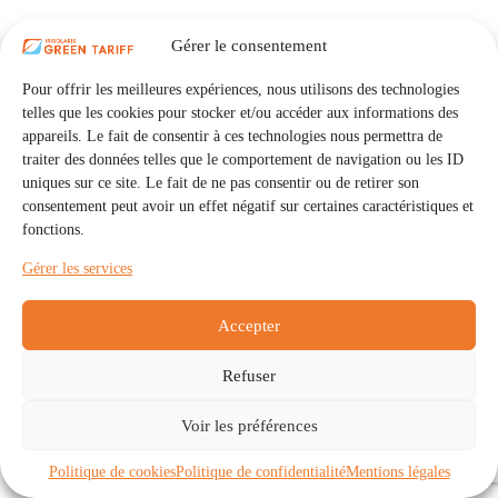
Gérer le consentement
Pour offrir les meilleures expériences, nous utilisons des technologies
telles que les cookies pour stocker et/ou accéder aux informations des
appareils. Le fait de consentir à ces technologies nous permettra de
traiter des données telles que le comportement de navigation ou les ID
uniques sur ce site. Le fait de ne pas consentir ou de retirer son
consentement peut avoir un effet négatif sur certaines caractéristiques et
fonctions.
Gérer les services
Accepter
Refuser
Accueil
Auto Consommation Collective
Voir les préférences
Communautés
À propos
Contact
Mentions légales
Politique de confidentialité
Politique de cookies (UE)
Politique de cookies
Politique de confidentialité
Mentions légales
Copyright © 2026 - IRISOLARIS. Tous droits réservés.