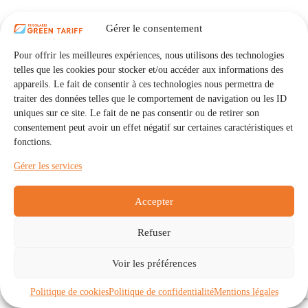
Gérer le consentement
Pour offrir les meilleures expériences, nous utilisons des technologies
telles que les cookies pour stocker et/ou accéder aux informations des
appareils. Le fait de consentir à ces technologies nous permettra de
traiter des données telles que le comportement de navigation ou les ID
uniques sur ce site. Le fait de ne pas consentir ou de retirer son
consentement peut avoir un effet négatif sur certaines caractéristiques et
fonctions.
Gérer les services
Accepter
Refuser
Accueil
Auto Consommation Collective
Voir les préférences
Communautés
À propos
Contact
Mentions légales
Politique de confidentialité
Politique de cookies (UE)
Politique de cookies
Politique de confidentialité
Mentions légales
Copyright © 2026 - IRISOLARIS. Tous droits réservés.