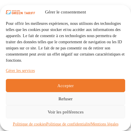
Gérer le consentement
Pour offrir les meilleures expériences, nous utilisons des technologies
telles que les cookies pour stocker et/ou accéder aux informations des
appareils. Le fait de consentir à ces technologies nous permettra de
traiter des données telles que le comportement de navigation ou les ID
uniques sur ce site. Le fait de ne pas consentir ou de retirer son
consentement peut avoir un effet négatif sur certaines caractéristiques et
fonctions.
Gérer les services
Accepter
Refuser
Accueil
Auto Consommation Collective
Voir les préférences
Communautés
À propos
Contact
Mentions légales
Politique de confidentialité
Politique de cookies (UE)
Politique de cookies
Politique de confidentialité
Mentions légales
Copyright © 2026 - IRISOLARIS. Tous droits réservés.