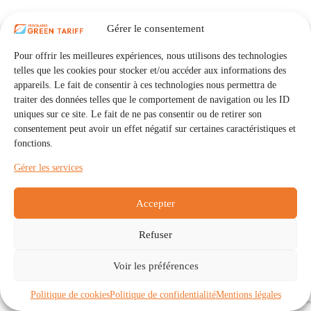
Gérer le consentement
Pour offrir les meilleures expériences, nous utilisons des technologies
telles que les cookies pour stocker et/ou accéder aux informations des
appareils. Le fait de consentir à ces technologies nous permettra de
traiter des données telles que le comportement de navigation ou les ID
uniques sur ce site. Le fait de ne pas consentir ou de retirer son
consentement peut avoir un effet négatif sur certaines caractéristiques et
fonctions.
Gérer les services
Accepter
Refuser
Accueil
Auto Consommation Collective
Voir les préférences
Communautés
À propos
Contact
Mentions légales
Politique de confidentialité
Politique de cookies (UE)
Politique de cookies
Politique de confidentialité
Mentions légales
Copyright © 2026 - IRISOLARIS. Tous droits réservés.