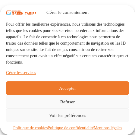
Gérer le consentement
Pour offrir les meilleures expériences, nous utilisons des technologies
telles que les cookies pour stocker et/ou accéder aux informations des
appareils. Le fait de consentir à ces technologies nous permettra de
traiter des données telles que le comportement de navigation ou les ID
uniques sur ce site. Le fait de ne pas consentir ou de retirer son
consentement peut avoir un effet négatif sur certaines caractéristiques et
fonctions.
Gérer les services
Accepter
Refuser
Accueil
Auto Consommation Collective
Voir les préférences
Communautés
À propos
Contact
Mentions légales
Politique de confidentialité
Politique de cookies (UE)
Politique de cookies
Politique de confidentialité
Mentions légales
Copyright © 2026 - IRISOLARIS. Tous droits réservés.