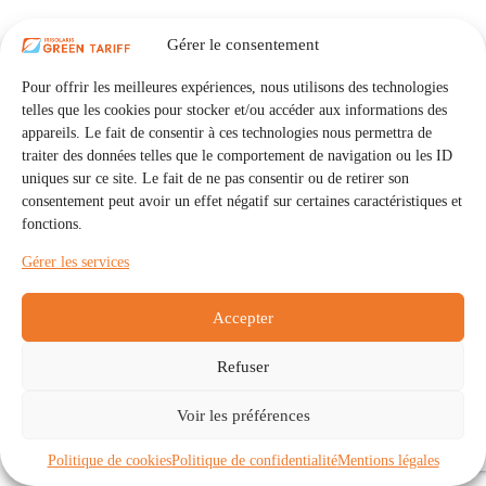
Gérer le consentement
Pour offrir les meilleures expériences, nous utilisons des technologies
telles que les cookies pour stocker et/ou accéder aux informations des
appareils. Le fait de consentir à ces technologies nous permettra de
traiter des données telles que le comportement de navigation ou les ID
uniques sur ce site. Le fait de ne pas consentir ou de retirer son
consentement peut avoir un effet négatif sur certaines caractéristiques et
fonctions.
Gérer les services
Accepter
Refuser
Accueil
Auto Consommation Collective
Voir les préférences
Communautés
À propos
Contact
Mentions légales
Politique de confidentialité
Politique de cookies (UE)
Politique de cookies
Politique de confidentialité
Mentions légales
Copyright © 2026 - IRISOLARIS. Tous droits réservés.