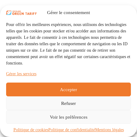
Gérer le consentement
Pour offrir les meilleures expériences, nous utilisons des technologies
telles que les cookies pour stocker et/ou accéder aux informations des
appareils. Le fait de consentir à ces technologies nous permettra de
traiter des données telles que le comportement de navigation ou les ID
uniques sur ce site. Le fait de ne pas consentir ou de retirer son
consentement peut avoir un effet négatif sur certaines caractéristiques et
fonctions.
Gérer les services
Accepter
Refuser
Accueil
Auto Consommation Collective
Voir les préférences
Communautés
À propos
Contact
Mentions légales
Politique de confidentialité
Politique de cookies (UE)
Politique de cookies
Politique de confidentialité
Mentions légales
Copyright © 2026 - IRISOLARIS. Tous droits réservés.