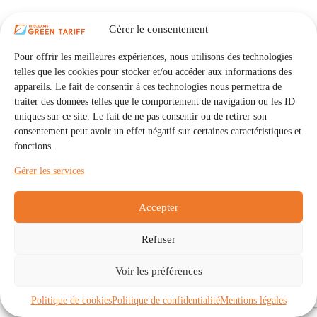
Gérer le consentement
Pour offrir les meilleures expériences, nous utilisons des technologies
telles que les cookies pour stocker et/ou accéder aux informations des
appareils. Le fait de consentir à ces technologies nous permettra de
traiter des données telles que le comportement de navigation ou les ID
uniques sur ce site. Le fait de ne pas consentir ou de retirer son
consentement peut avoir un effet négatif sur certaines caractéristiques et
fonctions.
Gérer les services
Accepter
Refuser
Accueil
Auto Consommation Collective
Voir les préférences
Communautés
À propos
Contact
Mentions légales
Politique de confidentialité
Politique de cookies (UE)
Politique de cookies
Politique de confidentialité
Mentions légales
Copyright © 2026 - IRISOLARIS. Tous droits réservés.