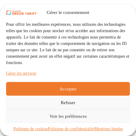
Gérer le consentement
Pour offrir les meilleures expériences, nous utilisons des technologies
telles que les cookies pour stocker et/ou accéder aux informations des
appareils. Le fait de consentir à ces technologies nous permettra de
traiter des données telles que le comportement de navigation ou les ID
uniques sur ce site. Le fait de ne pas consentir ou de retirer son
consentement peut avoir un effet négatif sur certaines caractéristiques et
fonctions.
Gérer les services
Accepter
Refuser
Accueil
Auto Consommation Collective
Voir les préférences
Communautés
À propos
Contact
Mentions légales
Politique de confidentialité
Politique de cookies (UE)
Politique de cookies
Politique de confidentialité
Mentions légales
Copyright © 2026 - IRISOLARIS. Tous droits réservés.