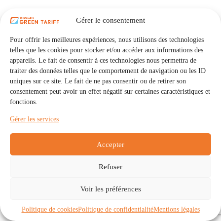
Gérer le consentement
Pour offrir les meilleures expériences, nous utilisons des technologies
telles que les cookies pour stocker et/ou accéder aux informations des
appareils. Le fait de consentir à ces technologies nous permettra de
traiter des données telles que le comportement de navigation ou les ID
uniques sur ce site. Le fait de ne pas consentir ou de retirer son
consentement peut avoir un effet négatif sur certaines caractéristiques et
fonctions.
Gérer les services
Accepter
Refuser
Accueil
Auto Consommation Collective
Voir les préférences
Communautés
À propos
Contact
Mentions légales
Politique de confidentialité
Politique de cookies (UE)
Politique de cookies
Politique de confidentialité
Mentions légales
Copyright © 2026 - IRISOLARIS. Tous droits réservés.