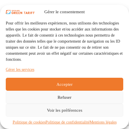
Gérer le consentement
Pour offrir les meilleures expériences, nous utilisons des technologies
telles que les cookies pour stocker et/ou accéder aux informations des
appareils. Le fait de consentir à ces technologies nous permettra de
traiter des données telles que le comportement de navigation ou les ID
uniques sur ce site. Le fait de ne pas consentir ou de retirer son
consentement peut avoir un effet négatif sur certaines caractéristiques et
fonctions.
Gérer les services
Accepter
Refuser
Accueil
Auto Consommation Collective
Voir les préférences
Communautés
À propos
Contact
Mentions légales
Politique de confidentialité
Politique de cookies (UE)
Politique de cookies
Politique de confidentialité
Mentions légales
Copyright © 2026 - IRISOLARIS. Tous droits réservés.