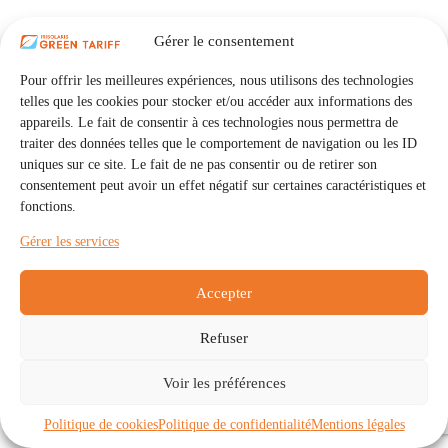
Gérer le consentement
Pour offrir les meilleures expériences, nous utilisons des technologies
telles que les cookies pour stocker et/ou accéder aux informations des
appareils. Le fait de consentir à ces technologies nous permettra de
traiter des données telles que le comportement de navigation ou les ID
uniques sur ce site. Le fait de ne pas consentir ou de retirer son
consentement peut avoir un effet négatif sur certaines caractéristiques et
fonctions.
Gérer les services
Accepter
Refuser
Accueil
Auto Consommation Collective
Voir les préférences
Communautés
À propos
Contact
Mentions légales
Politique de confidentialité
Politique de cookies (UE)
Politique de cookies
Politique de confidentialité
Mentions légales
Copyright © 2026 - IRISOLARIS. Tous droits réservés.