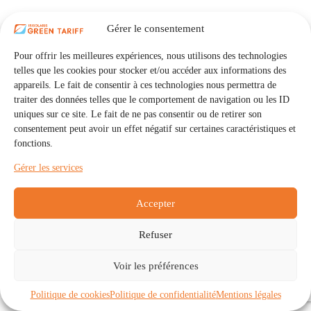
Gérer le consentement
Pour offrir les meilleures expériences, nous utilisons des technologies
telles que les cookies pour stocker et/ou accéder aux informations des
appareils. Le fait de consentir à ces technologies nous permettra de
traiter des données telles que le comportement de navigation ou les ID
uniques sur ce site. Le fait de ne pas consentir ou de retirer son
consentement peut avoir un effet négatif sur certaines caractéristiques et
fonctions.
Gérer les services
Accepter
Refuser
Accueil
Auto Consommation Collective
Voir les préférences
Communautés
À propos
Contact
Mentions légales
Politique de confidentialité
Politique de cookies (UE)
Politique de cookies
Politique de confidentialité
Mentions légales
Copyright © 2026 - IRISOLARIS. Tous droits réservés.