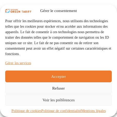
Gérer le consentement
Pour offrir les meilleures expériences, nous utilisons des technologies
telles que les cookies pour stocker et/ou accéder aux informations des
appareils. Le fait de consentir à ces technologies nous permettra de
traiter des données telles que le comportement de navigation ou les ID
uniques sur ce site. Le fait de ne pas consentir ou de retirer son
consentement peut avoir un effet négatif sur certaines caractéristiques et
fonctions.
Gérer les services
Accepter
Refuser
Accueil
Auto Consommation Collective
Voir les préférences
Communautés
À propos
Contact
Mentions légales
Politique de confidentialité
Politique de cookies (UE)
Politique de cookies
Politique de confidentialité
Mentions légales
Copyright © 2026 - IRISOLARIS. Tous droits réservés.