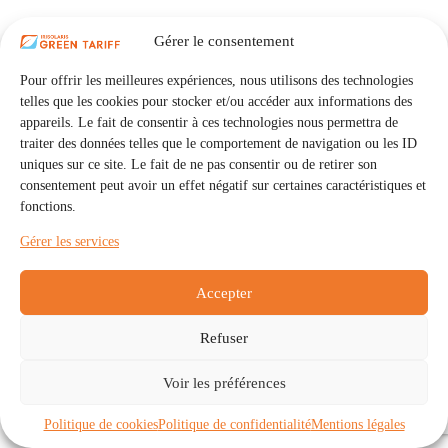
Gérer le consentement
Pour offrir les meilleures expériences, nous utilisons des technologies
telles que les cookies pour stocker et/ou accéder aux informations des
appareils. Le fait de consentir à ces technologies nous permettra de
traiter des données telles que le comportement de navigation ou les ID
uniques sur ce site. Le fait de ne pas consentir ou de retirer son
consentement peut avoir un effet négatif sur certaines caractéristiques et
fonctions.
Gérer les services
Accepter
Refuser
Accueil
Auto Consommation Collective
Voir les préférences
Communautés
À propos
Contact
Mentions légales
Politique de confidentialité
Politique de cookies (UE)
Politique de cookies
Politique de confidentialité
Mentions légales
Copyright © 2026 - IRISOLARIS. Tous droits réservés.