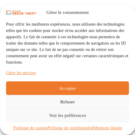
Gérer le consentement
Pour offrir les meilleures expériences, nous utilisons des technologies
telles que les cookies pour stocker et/ou accéder aux informations des
appareils. Le fait de consentir à ces technologies nous permettra de
traiter des données telles que le comportement de navigation ou les ID
uniques sur ce site. Le fait de ne pas consentir ou de retirer son
consentement peut avoir un effet négatif sur certaines caractéristiques et
fonctions.
Gérer les services
Accepter
Refuser
Accueil
Auto Consommation Collective
Voir les préférences
Communautés
À propos
Contact
Mentions légales
Politique de confidentialité
Politique de cookies (UE)
Politique de cookies
Politique de confidentialité
Mentions légales
Copyright © 2026 - IRISOLARIS. Tous droits réservés.