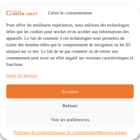
Gérer le consentement
Pour offrir les meilleures expériences, nous utilisons des technologies
telles que les cookies pour stocker et/ou accéder aux informations des
appareils. Le fait de consentir à ces technologies nous permettra de
traiter des données telles que le comportement de navigation ou les ID
uniques sur ce site. Le fait de ne pas consentir ou de retirer son
consentement peut avoir un effet négatif sur certaines caractéristiques et
fonctions.
Gérer les services
Accepter
Refuser
Accueil
Auto Consommation Collective
Voir les préférences
Communautés
À propos
Contact
Mentions légales
Politique de confidentialité
Politique de cookies (UE)
Politique de cookies
Politique de confidentialité
Mentions légales
Copyright © 2026 - IRISOLARIS. Tous droits réservés.