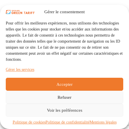
Gérer le consentement
Pour offrir les meilleures expériences, nous utilisons des technologies
telles que les cookies pour stocker et/ou accéder aux informations des
appareils. Le fait de consentir à ces technologies nous permettra de
traiter des données telles que le comportement de navigation ou les ID
uniques sur ce site. Le fait de ne pas consentir ou de retirer son
consentement peut avoir un effet négatif sur certaines caractéristiques et
fonctions.
Gérer les services
Accepter
Refuser
Accueil
Auto Consommation Collective
Voir les préférences
Communautés
À propos
Contact
Mentions légales
Politique de confidentialité
Politique de cookies (UE)
Politique de cookies
Politique de confidentialité
Mentions légales
Copyright © 2026 - IRISOLARIS. Tous droits réservés.