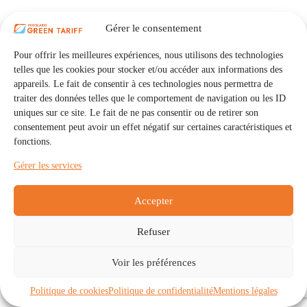
Gérer le consentement
Pour offrir les meilleures expériences, nous utilisons des technologies
telles que les cookies pour stocker et/ou accéder aux informations des
appareils. Le fait de consentir à ces technologies nous permettra de
traiter des données telles que le comportement de navigation ou les ID
uniques sur ce site. Le fait de ne pas consentir ou de retirer son
consentement peut avoir un effet négatif sur certaines caractéristiques et
fonctions.
Gérer les services
Accepter
Refuser
Accueil
Auto Consommation Collective
Voir les préférences
Communautés
À propos
Contact
Mentions légales
Politique de confidentialité
Politique de cookies (UE)
Politique de cookies
Politique de confidentialité
Mentions légales
Copyright © 2026 - IRISOLARIS. Tous droits réservés.