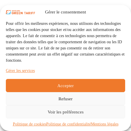
Gérer le consentement
Pour offrir les meilleures expériences, nous utilisons des technologies
telles que les cookies pour stocker et/ou accéder aux informations des
appareils. Le fait de consentir à ces technologies nous permettra de
traiter des données telles que le comportement de navigation ou les ID
uniques sur ce site. Le fait de ne pas consentir ou de retirer son
consentement peut avoir un effet négatif sur certaines caractéristiques et
fonctions.
Gérer les services
Accepter
Refuser
Accueil
Auto Consommation Collective
Voir les préférences
Communautés
À propos
Contact
Mentions légales
Politique de confidentialité
Politique de cookies (UE)
Politique de cookies
Politique de confidentialité
Mentions légales
Copyright © 2026 - IRISOLARIS. Tous droits réservés.