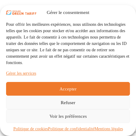
Gérer le consentement
Pour offrir les meilleures expériences, nous utilisons des technologies
telles que les cookies pour stocker et/ou accéder aux informations des
appareils. Le fait de consentir à ces technologies nous permettra de
traiter des données telles que le comportement de navigation ou les ID
uniques sur ce site. Le fait de ne pas consentir ou de retirer son
consentement peut avoir un effet négatif sur certaines caractéristiques et
fonctions.
Gérer les services
Accepter
Refuser
Accueil
Auto Consommation Collective
Voir les préférences
Communautés
À propos
Contact
Mentions légales
Politique de confidentialité
Politique de cookies (UE)
Politique de cookies
Politique de confidentialité
Mentions légales
Copyright © 2026 - IRISOLARIS. Tous droits réservés.