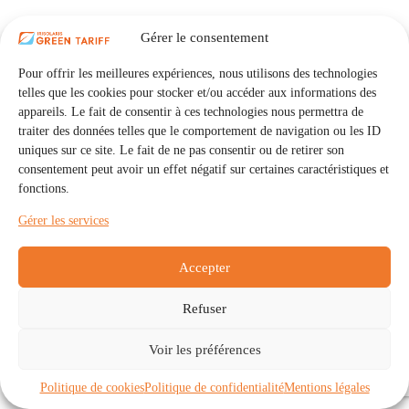
Gérer le consentement
Pour offrir les meilleures expériences, nous utilisons des technologies
telles que les cookies pour stocker et/ou accéder aux informations des
appareils. Le fait de consentir à ces technologies nous permettra de
traiter des données telles que le comportement de navigation ou les ID
uniques sur ce site. Le fait de ne pas consentir ou de retirer son
consentement peut avoir un effet négatif sur certaines caractéristiques et
fonctions.
Gérer les services
Accepter
Refuser
Accueil
Auto Consommation Collective
Voir les préférences
Communautés
À propos
Contact
Mentions légales
Politique de confidentialité
Politique de cookies (UE)
Politique de cookies
Politique de confidentialité
Mentions légales
Copyright © 2026 - IRISOLARIS. Tous droits réservés.