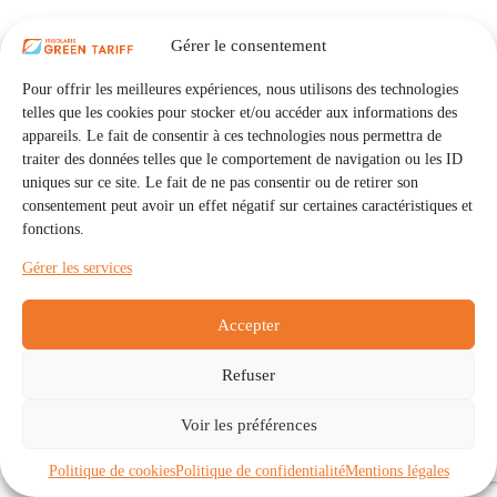
Gérer le consentement
Pour offrir les meilleures expériences, nous utilisons des technologies
telles que les cookies pour stocker et/ou accéder aux informations des
appareils. Le fait de consentir à ces technologies nous permettra de
traiter des données telles que le comportement de navigation ou les ID
uniques sur ce site. Le fait de ne pas consentir ou de retirer son
consentement peut avoir un effet négatif sur certaines caractéristiques et
fonctions.
Gérer les services
Accepter
Refuser
Accueil
Auto Consommation Collective
Voir les préférences
Communautés
À propos
Contact
Mentions légales
Politique de confidentialité
Politique de cookies (UE)
Politique de cookies
Politique de confidentialité
Mentions légales
Copyright © 2026 - IRISOLARIS. Tous droits réservés.