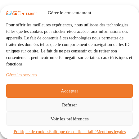
Gérer le consentement
Pour offrir les meilleures expériences, nous utilisons des technologies
telles que les cookies pour stocker et/ou accéder aux informations des
appareils. Le fait de consentir à ces technologies nous permettra de
traiter des données telles que le comportement de navigation ou les ID
uniques sur ce site. Le fait de ne pas consentir ou de retirer son
consentement peut avoir un effet négatif sur certaines caractéristiques et
fonctions.
Gérer les services
Accepter
Refuser
Accueil
Auto Consommation Collective
Voir les préférences
Communautés
À propos
Contact
Mentions légales
Politique de confidentialité
Politique de cookies (UE)
Politique de cookies
Politique de confidentialité
Mentions légales
Copyright © 2026 - IRISOLARIS. Tous droits réservés.