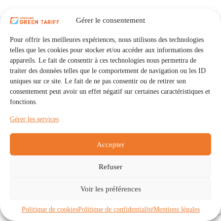
Gérer le consentement
Pour offrir les meilleures expériences, nous utilisons des technologies
telles que les cookies pour stocker et/ou accéder aux informations des
appareils. Le fait de consentir à ces technologies nous permettra de
traiter des données telles que le comportement de navigation ou les ID
uniques sur ce site. Le fait de ne pas consentir ou de retirer son
consentement peut avoir un effet négatif sur certaines caractéristiques et
fonctions.
Gérer les services
Accepter
Refuser
Accueil
Auto Consommation Collective
Voir les préférences
Communautés
À propos
Contact
Mentions légales
Politique de confidentialité
Politique de cookies (UE)
Politique de cookies
Politique de confidentialité
Mentions légales
Copyright © 2026 - IRISOLARIS. Tous droits réservés.